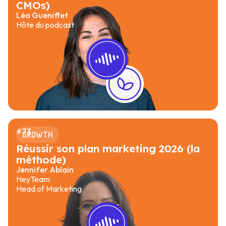
CMOs)
Léa Gueniffet
Hôte du podcast
#
73
GROWTH
Réussir son plan marketing 2026 (la
méthode)
Jennifer Ablain
HeyTeam
Head of Marketing