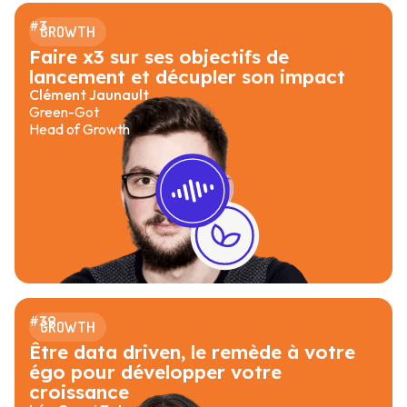
#
3
GROWTH
Faire x3 sur ses objectifs de
lancement et décupler son impact
Clément Jaunault
Green-Got
Head of Growth
#
39
GROWTH
Être data driven, le remède à votre
égo pour développer votre
croissance