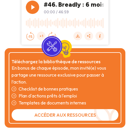
Téléchargez la bibliothèque de ressources
En bonus de chaque épisode, mon invité(e) vous
partage une ressource exclusive pour passer à
l’action.
Checklist de bonnes pratiques
Plan d'actions prêts à l'emploi
Templates de documents internes
ACCÉDER AUX RESSOURCES