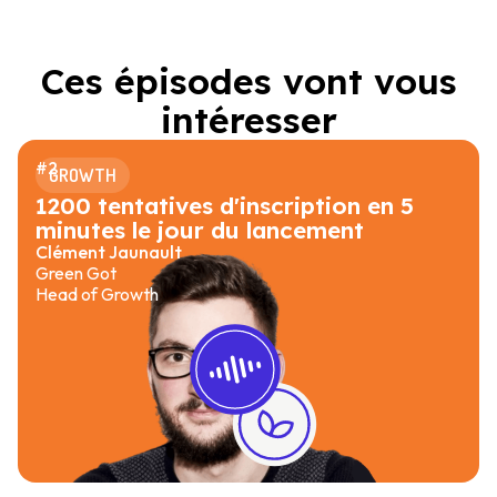
Ces épisodes vont vous
intéresser
#
2
GROWTH
1200 tentatives d'inscription en 5
minutes le jour du lancement
Clément Jaunault
Green Got
Head of Growth