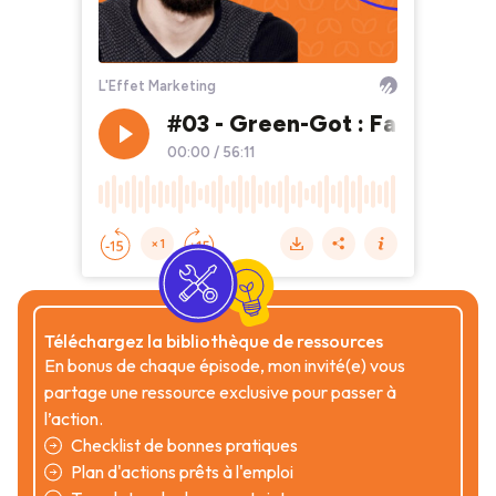
Téléchargez la bibliothèque de ressources
En bonus de chaque épisode, mon invité(e) vous
partage une ressource exclusive pour passer à
l’action.
Checklist de bonnes pratiques
Plan d'actions prêts à l'emploi