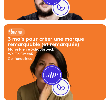
#
1
BRAND
3 mois pour créer une marque
remarquable (et remarquée)
Marie Pierre Schaubroeck
We Go GreenR
Co-fondatrice