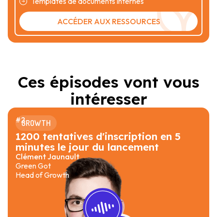
Templates de documents internes
ACCÉDER AUX RESSOURCES
Ces épisodes vont vous
intéresser
#
2
GROWTH
1200 tentatives d'inscription en 5
minutes le jour du lancement
Clément Jaunault
Green Got
Head of Growth